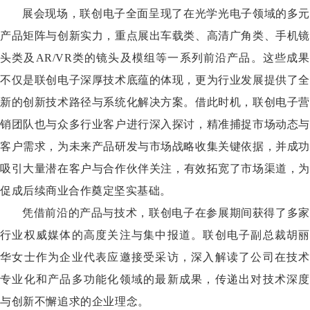
展会现场，联创电子全面呈现
了在光学光电子领域的多元
产品矩阵与创新实力，重点展出车载
类
、
高清广角
类
、
手机镜
头
类
及
AR/VR
类
的
镜头
及
模组
等一系列前沿产品。这些成果
不仅
是
联创
电子
深厚
技术底蕴
的
体现
，更为行业
发展
提供了
全
新的
创新技术
路径
与系统化解决方案。
借此
时机
，
联创电子营
销团队
也
与众多行业客户
进行
深入
探讨
，精准
捕捉
市场动态与
客户需求，为未来产品研发与市场战略
收集
关键依据
，
并
成功
吸引大量潜在客户与合作伙伴关注，有效拓宽了市场渠道，为
促成后续商业合作奠定坚实基础。
凭借前沿的产品与技术，联创电子在
参展期间获得了多家
行业权威媒体的高度关注与集中报道。
联创
电子
副总裁胡
华
女士
作为企业代表应邀接受采访，深入
解读
了公司在
技
专业化和产品多功能化领域的最新成果，传递
出
对技术深度
与创新不懈追求的企业理念。