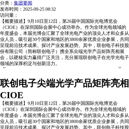
分类：
集团要闻
发布时间：
2025-09-25 08:32
访问量：
【概要描述】
9月10日至12日，第26届中国国际光电博览会
（CIOE）在深圳国际会展中心成功举办。作为全球光电领域的
年度盛会，本届光博会汇聚了全球光电产业的顶尖人才和众多从
业人员，吸引超30个国家和地区的3800余家优质企业参展，共同
呈现前沿技术成果、探讨产业发展趋势。其中，联创电子科技股
份有限公司（简称联创电子）携全系尖端光学产品矩阵亮相展
会，以硬核实力赢得广泛关注，充分展现联创电子在光学光电子
领域的深厚积淀与创新活力。


联创电子尖端光学产品矩阵亮相
CIOE
【概要描述】
9月10日至12日，第26届中国国际光电博览会
（CIOE）在深圳国际会展中心成功举办。作为全球光电领域的
年度盛会，本届光博会汇聚了全球光电产业的顶尖人才和众多从
业人员，吸引超30个国家和地区的3800余家优质企业参展，共同
呈现前沿技术成果、探讨产业发展趋势。其中，联创电子科技股