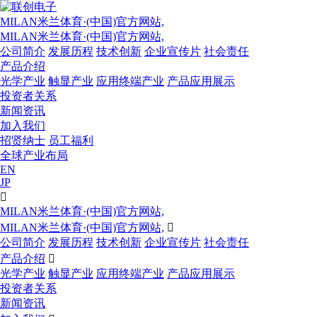
MILAN米兰体育·(中国)官方网站,
MILAN米兰体育·(中国)官方网站,
公司简介
发展历程
技术创新
企业宣传片
社会责任
产品介绍
光学产业
触显产业
应用终端产业
产品应用展示
投资者关系
新闻资讯
加入我们
招贤纳士
员工福利
全球产业布局
EN
JP

MILAN米兰体育·(中国)官方网站,
MILAN米兰体育·(中国)官方网站,

公司简介
发展历程
技术创新
企业宣传片
社会责任
产品介绍

光学产业
触显产业
应用终端产业
产品应用展示
投资者关系
新闻资讯